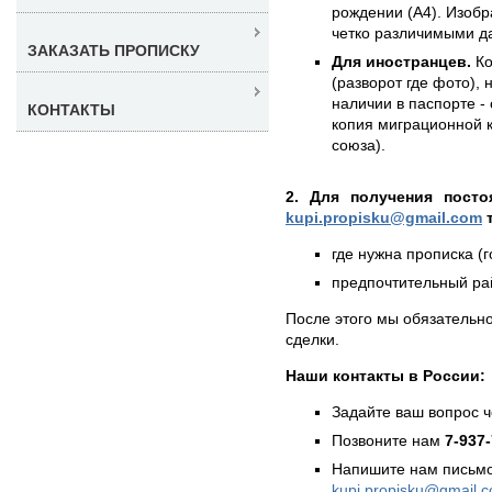
рождении (А4). Изобр
четко различимыми д
ЗАКАЗАТЬ ПРОПИСКУ
Для иностранцев.
Ко
(разворот где фото),
наличии в паспорте -
КОНТАКТЫ
копия миграционной 
союза).
2. Для получения посто
kupi.propisku@gmail.com
т
где нужна прописка (г
предпочтительный рай
После этого мы обязательно
сделки.
Наши контакты в России:
Задайте ваш вопрос 
Позвоните нам
7-937
Напишите нам письмо
kupi.propisku@gmail.