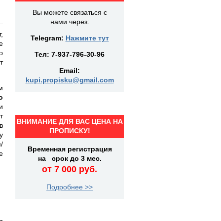
Вы можете связаться с
нами через:
,
Telegram:
Нажмите тут
е
о
Тел:
7-937-796-30-96
т
Email:
kupi.propisku@gmail.com
м
о
и
т
ВНИМАНИЕ ДЛЯ ВАС ЦЕНА НА
в
ПРОПИСКУ!
у
/
Временная регистрация
е
на срок до 3 мес.
от 7 000 руб.
Подробнее >>
я