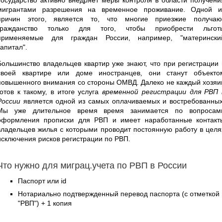
мигрантами разрешения на временное проживание. Одной и
причин этого, является то, что многие приезжие получаю
гражданство только для того, чтобы приобрести льгот
применяемые для граждан России, например, "матерински
капитал".
Большинство владельцев квартир уже знают, что при регистрации 
своей квартире или доме иностранцев, они станут объекто
повышенного внимания со стороны ОМВД. Далеко не каждый хозяи
готов к такому, в итоге услуга
временной регистрации для РВП 
России
является одной из самых оплачиваемых и востребованных
Мы уже длительное время время занимается по вопросам
оформления прописки для РВП и имеет наработанные контакт
владельцев жилья с которыми проводит постоянную работу в целя
исключения рисков регистрации по РВП.
Что нужно для миграц.учета по РВП в России
Паспорт или id
Нотариально подтвержденный перевод паспорта (с отметкой
"РВП") + 1 копия