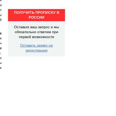
з
т
ПОЛУЧИТЬ ПРОПИСКУ В
ы
РОССИИ
й
Оставьте ваш запрос и мы
обязательно ответим при
в
первой возможности
м
н
Оставить заявку на
в
регистрацию
.
и
ы
х