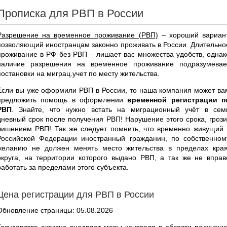
Прописка для РВП в России
Разрешение на временное проживание (РВП)
– хороший вариант
позволяющий иностранцам законно проживать в России. Длительно
проживание в РФ без РВП – лишает вас множества удобств, однак
наличие разрешения на временное проживание подразумевае
постановки на миграц.учет по месту жительства.
Если вы уже оформили РВП в России, то наша компания может ва
предложить помощь в оформлении
временной регистрации п
РВП
. Знайте, что нужно встать на миграционный учёт в сем
дневный срок после получения РВП! Нарушение этого срока, грози
лишением РВП! Так же следует помнить, что временно живущий 
Российской Федерации иностранный гражданин, по собственном
желанию не должен менять место жительства в пределах края
округа, на территории которого выдано РВП, а так же не вправ
работать за пределами этого субъекта.
Цена регистрации для РВП в России
Обновление страницы: 05.08.2026
Государство активно внедряет меры контроля в области получени